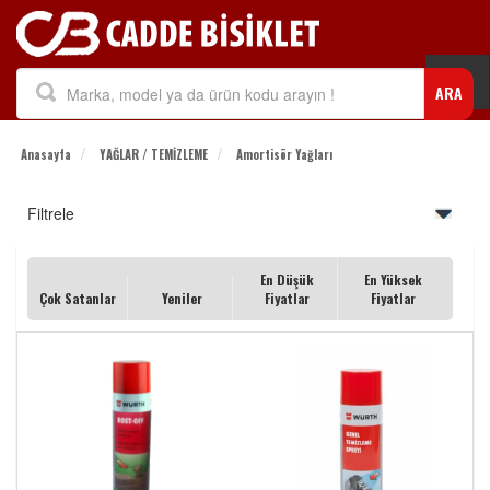
Togg
ARA
navi
Anasayfa
YAĞLAR / TEMİZLEME
Amortisör Yağları
Filtrele
En Düşük
En Yüksek
Çok Satanlar
Yeniler
Fiyatlar
Fiyatlar