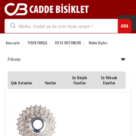
Togg
ARA
navi
Anasayfa
YEDEK PARÇA
VİTES SİSTEMLERİ
Ruble Dişlisi
Filtrele
En Düşük
En Yüksek
Çok Satanlar
Yeniler
Fiyatlar
Fiyatlar