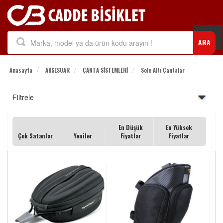
Togg
ARA
navi
Anasayfa
AKSESUAR
ÇANTA SİSTEMLERİ
Sele Altı Çantalar
Filtrele
En Düşük
En Yüksek
Çok Satanlar
Yeniler
Fiyatlar
Fiyatlar