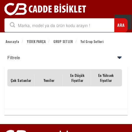
Togg
ARA
navi
Anasayfa
YEDEK PARÇA
GRUP SETLER
Yol Grup Setleri
Filtrele
En Düşük
En Yüksek
Çok Satanlar
Yeniler
Fiyatlar
Fiyatlar