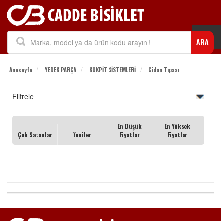
Togg
ARA
navi
Anasayfa
YEDEK PARÇA
KOKPİT SİSTEMLERİ
Gidon Tıpası
Filtrele
En Düşük
En Yüksek
Çok Satanlar
Yeniler
Fiyatlar
Fiyatlar