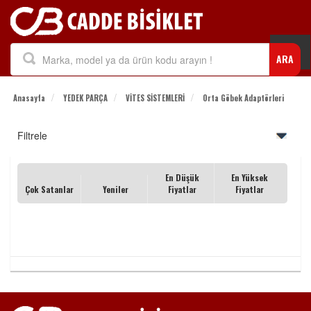
Togg
ARA
navi
Anasayfa
YEDEK PARÇA
VİTES SİSTEMLERİ
Orta Göbek Adaptörleri
Filtrele
En Düşük
En Yüksek
Çok Satanlar
Yeniler
Fiyatlar
Fiyatlar