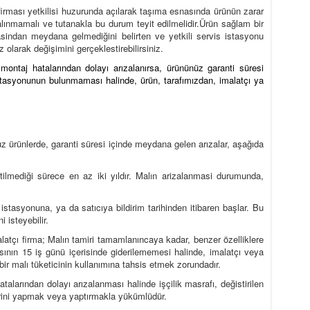
 firması yetkilisi huzurunda açılarak taşıma esnasında ürünün zarar
lınmamalı ve tutanakla bu durum teyit edilmelidir.Ürün sağlam bir
atasindan meydana gelmediğini belirten ve yetkili servis istasyonu
z olarak değişimini gerçeklestirebilirsiniz.
montaj hatalarından dolayı arızalanırsa, ürününüz garanti süresi
s istasyonunun bulunmaması halinde, ürün, tarafımızdan, imalatçı ya
uz ürünlerde, garanti süresi içinde meydana gelen arızalar, aşağıda
rtilmediği sürece en az iki yıldır. Malın arizalanmasi durumunda,
istasyonuna, ya da satıcıya bildirim tarihinden itibaren başlar. Bu
 isteyebilir.
alatçı firma; Malın tamiri tamamlanıncaya kadar, benzer özelliklere
sının 15 iş günü içerisinde giderilememesi halinde, imalatçı veya
bir malı tüketicinin kullanımına tahsis etmek zorundadır.
talarından dolayı arızalanması halinde işçilik masrafı, değistirilen
mirini yapmak veya yaptırmakla yükümlüdür.