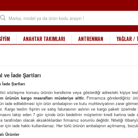
GİYİM
ANAHTAR TAKIMLARI
ANTRENMAN
YAĞLAR / 
al ve İade Şartları
 İade Şartları
tici sözleşme konusu ürünün kendisine veya gösterdiği adresteki kişiye tes
en ürünün kargo masrafları müsteriye aittir.
Firmamıza gönderdiğiniz ür
ün iade edilebilmesi için ürün ambalajının ve kutu muhteviyatının zarar görmem
tır. Kargo teslim fişinin ve satış faturasının aslının ve kargo paketi üzerinde
masını takip eden 7 gün içinde ürün bedelinin müşterinin kredi kartına iade e
a tarafindan olacak aksaklıklardan firmamız sorumlu değildir. Niteliği itibariy
ler için iade hakkı kullanılamaz. Her türlü ürünün ambalajının açılmamış, bozu
alı Ürünler