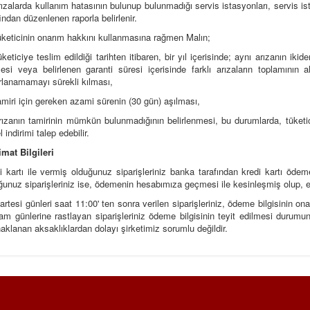
rızalarda kullanım hatasının bulunup bulunmadığı servis istasyonları, servis 
findan düzenlenen raporla belirlenir.
üketicinin onarım hakkını kullanmasına rağmen Malın;
üketiciye teslim edildiği tarihten itibaren, bir yıl içerisinde; aynı arızanın ik
esi veya belirlenen garanti süresi içerisinde farklı arızaların toplamının 
rlanamamayı sürekli kılması,
amiri için gereken azami sürenin (30 gün) aşılması,
rızanın tamirinin mümkün bulunmadığının belirlenmesi, bu durumlarda, tüketici
 indirimi talep edebilir.
imat Bilgileri
i kartı ile vermiş olduğunuz siparişleriniz banka tarafından kredi kartı ödem
ğunuz siparişleriniz ise, ödemenin hesabımıza geçmesi ile kesinleşmiş olup, en
rtesi günleri saat 11:00' ten sonra verilen siparişleriniz, ödeme bilgisinin ona
am günlerine rastlayan siparişleriniz ödeme bilgisinin teyit edilmesi durumun
aklanan aksaklıklardan dolayı şirketimiz sorumlu değildir.