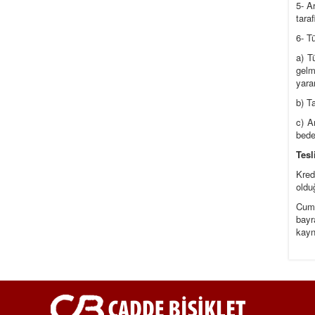
5- A
tara
6- T
a) T
gelm
yara
b) T
c) A
bedel
Tesl
Kred
oldu
Cuma
bayr
kayn