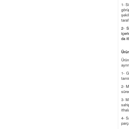
1- S
görü
şeki
tara
2- S
içer
da i
Ürün
Ürün
ayrın
1- G
tami
2- M
süre
3- M
sahi
itha
4- S
parç