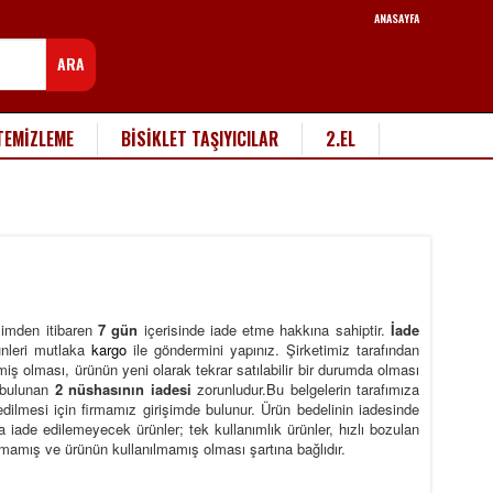
ANASAYFA
ARA
TEMİZLEME
BİSİKLET TAŞIYICILAR
2.EL
limden itibaren
7 gün
içerisinde iade etme hakkına sahiptir.
İade
ünleri mutlaka
kargo
ile göndermini yapınız.
Şirketimiz tarafından
iş olması, ürünün yeni olarak tekrar satılabilir bir durumda olması
 bulunan
2 nüshasının iadesi
zorunludur.Bu belgelerin tarafımıza
dilmesi için firmamız girişimde bulunur. Ürün bedelinin iadesinde
la iade edilemeyecek ürünler; tek kullanımlık ürünler, hızlı bozulan
lmamış ve ürünün kullanılmamış olması şartına bağlıdır.