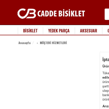
BİSİKLET
YEDEK PARÇA
AKSESUAR
›
Anasayfa
MÜŞTERİ HİZMETLERİ
İpt
Ürün
Tüke
edil
ürün
şart
ulaş
bank
ürün
Arız