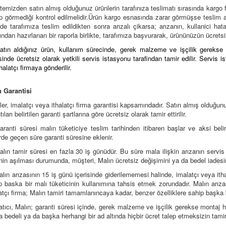
itemizden satın almış olduğunuz ürünlerin tarafınıza teslimatı sırasında kargo
p görmediği kontrol edilmelidir.Ürün kargo esnasında zarar görmüşse teslim a
lde tarafımıza teslim edildikten sonra arızalı çikarsa; arızanın, kullanici h
fından hazırlanan bir raporla birlikte, tarafımıza başvurarak, ürününüzün ücretsi
atın aldığınız ürün, kullanım sürecinde, gerek malzeme ve işçilik gerekse 
isinde ücretsiz olarak yetkili servis istasyonu tarafindan tamir edilir. Servi
thalatçı firmaya gönderilir.
 Garantisi
ler, imalatçı veya ithalatçı firma garantisi kapsamındadır. Satın almış olduğun
tıları belirtilen garanti şartlarına göre ücretsiz olarak tamir ettirilir.
aranti süresi malın tüketiciye teslim tarihinden itibaren başlar ve aksi beli
rde geçen süre garanti süresine eklenir.
alın tamir süresi en fazla 30 iş günüdür. Bu süre mala ilişkin arızanın servis 
nin aşılması durumunda, müşteri, Malın ücretsiz değişimini ya da bedel iadesini
alın arızasının 15 iş günü içerisinde giderilememesi halinde, imalatçı veya ith
p baska bir malı tüketicinin kullanımına tahsis etmek zorundadır. Malın arıza
latçı firma; Malın tamiri tamamlanıncaya kadar, benzer özelliklere sahip başka 
atıcı, Malın; garanti süresi içinde, gerek malzeme ve işçilik gerekse montaj ha
a bedeli ya da başka herhangi bir ad altında hiçbir ücret talep etmeksizin ta