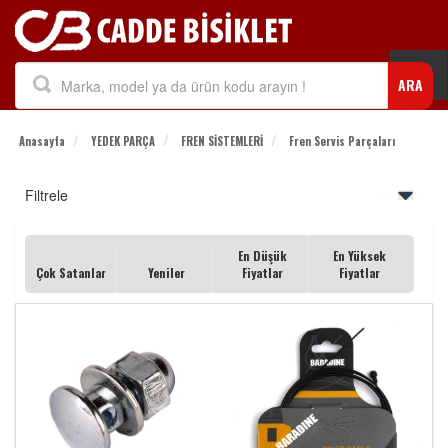
Togg
ARA
navi
Anasayfa
YEDEK PARÇA
FREN SİSTEMLERİ
Fren Servis Parçaları
Filtrele
En Düşük
En Yüksek
Çok Satanlar
Yeniler
Fiyatlar
Fiyatlar