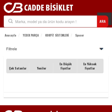
Togg
ARA
navi
Anasayfa
YEDEK PARÇA
KOKPİT SİSTEMLERİ
Spacer
Filtrele
En Düşük
En Yüksek
Çok Satanlar
Yeniler
Fiyatlar
Fiyatlar