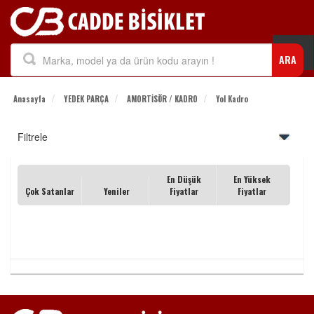
Togg
ARA
navi
Anasayfa
YEDEK PARÇA
AMORTİSÖR / KADRO
Yol Kadro
Filtrele
En Düşük
En Yüksek
Çok Satanlar
Yeniler
Fiyatlar
Fiyatlar