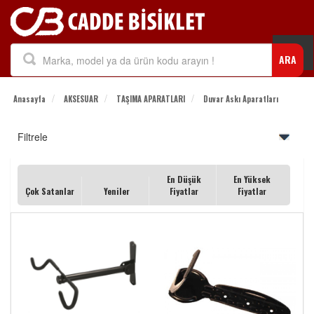
Togg
ARA
navi
Anasayfa
AKSESUAR
TAŞIMA APARATLARI
Duvar Askı Aparatları
Filtrele
En Düşük
En Yüksek
Çok Satanlar
Yeniler
Fiyatlar
Fiyatlar