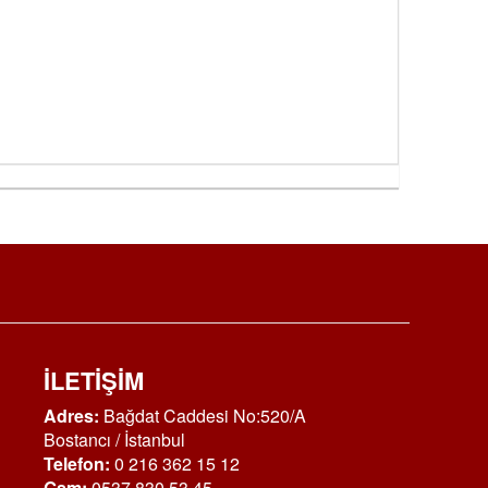
İLETİŞİM
Adres:
Bağdat Caddesi No:520/A
Bostancı / İstanbul
Telefon:
0 216 362 15 12
Gsm:
0537 830 53 45