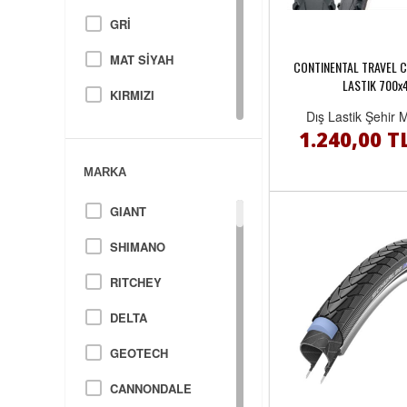
GRİ
MAT SİYAH
CONTINENTAL TRAVEL 
LASTIK 700x
KIRMIZI
Dış Lastik Şehir 
SİYAH/MAVİ
1.240,00 T
YEŞİL
MARKA
SİYAH/KIRMIZI
GIANT
SİYAH/YEŞİL
SHIMANO
SARI
RITCHEY
BEYAZ/KIRMIZI
DELTA
PEMBE
GEOTECH
BEYAZ/MAVİ
CANNONDALE