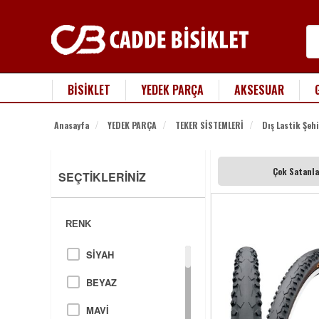
BİSİKLET
YEDEK PARÇA
AKSESUAR
Anasayfa
YEDEK PARÇA
TEKER SİSTEMLERİ
Dış Lastik Şehi
Çok Satanla
SEÇTİKLERİNİZ
RENK
SİYAH
BEYAZ
MAVİ