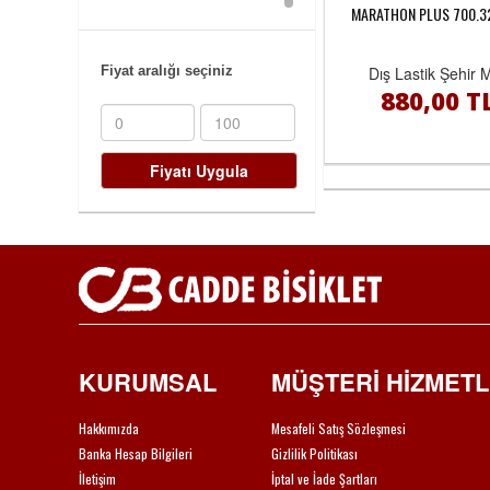
BEYAZ/YEŞİL
MARATHON PLUS 700.32
CORRATEC
KARBON
GT
Fiyat aralığı seçiniz
Dış Lastik Şehir 
KIRMIZI/SİYAH
880,00 T
SCHWINN
MAT SİYAH/MAVİ
MONGOOSE
MAT SİYAH/YEŞİL
MONTAGUE
GÜMÜŞ/SİYAH
LOOK
KIRMIZI/SİYAH/BEYAZ
CONTINENTAL
MAT SİYAH/GRİ
STRIDA
MAT
FENERBAHÇE
KURUMSAL
MÜŞTERİ HİZMETL
SİYAH/KIRMIZI
SİYAH/BEYAZ
MUC-OFF
Hakkımızda
Mesafeli Satış Sözleşmesi
SİYAH/SARI
M-WAVE
Banka Hesap Bilgileri
Gizlilik Politikası
BEYAZ/GRİ
İletişim
İptal ve İade Şartları
SKS