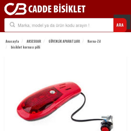
Togg
ARA
navi
Anasayfa
AKSESUAR
GÜVENLİK APARATLARI
Korna-Zil
bisiklet kornası pilli