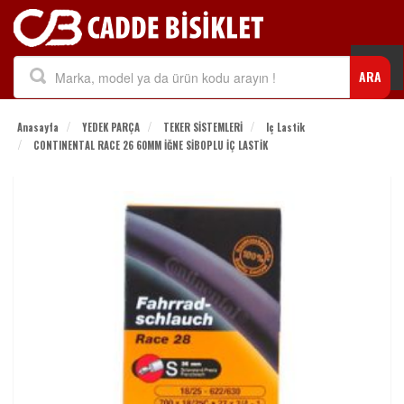
Togg
ARA
navi
Anasayfa
YEDEK PARÇA
TEKER SİSTEMLERİ
Iç Lastik
CONTINENTAL RACE 26 60MM İĞNE SİBOPLU İÇ LASTİK