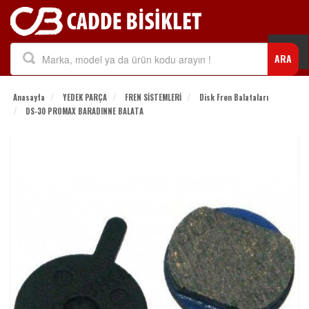
Togg
ARA
navi
Anasayfa
YEDEK PARÇA
FREN SİSTEMLERİ
Disk Fren Balataları
DS-30 PROMAX BARADINNE BALATA