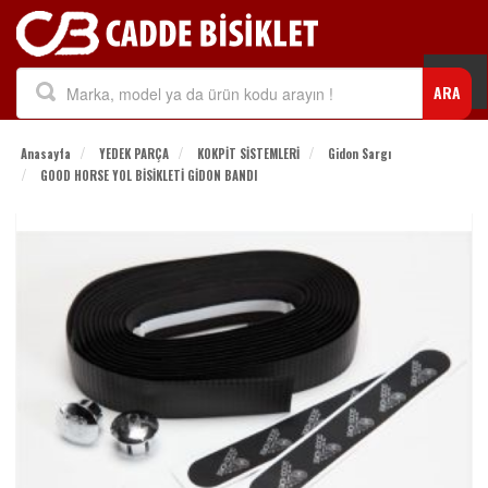
Togg
ARA
navi
Anasayfa
YEDEK PARÇA
KOKPİT SİSTEMLERİ
Gidon Sargı
GOOD HORSE YOL BİSİKLETİ GİDON BANDI