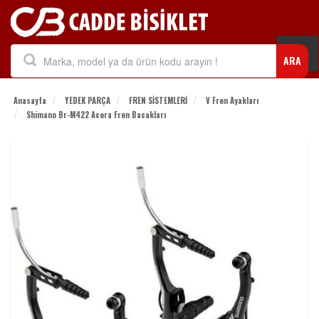
Togg
ARA
navi
Anasayfa
YEDEK PARÇA
FREN SİSTEMLERİ
V Fren Ayakları
Shimano Br-M422 Acera Fren Bacakları