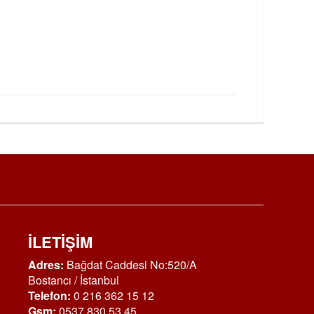
İLETİŞİM
Adres:
Bağdat Caddesi No:520/A
Bostancı / İstanbul
Telefon:
0 216 362 15 12
Gsm:
0537 830 53 45