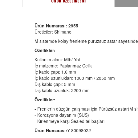
ÜRÜN ÖZELLİKLERİ
Ürün Numarası: 2955
Üreticiler: Shimano
M sistemde kolay frenleme pürüzsüz astar sayesinde sağ
Özellikler:
Kullanım alanı: Mtb/ Yol
İç malzeme: Paslanmaz Çelik
İç kablo çapı: 1,6 mm
İç kablo uzunlukları: 1000 mm / 2050 mm
Dış kablo çapı: 5 mm
Dış kablo uzunluk: 2200 mm
Özellikler:
- Frenlerin düzgün çalışması için Pürüzsüz astar(M s
- Korozyona dayanım (SUS)
- Kirlenmeye karşı Sealed tel başları
Ürün Numarası:
Y-80098022