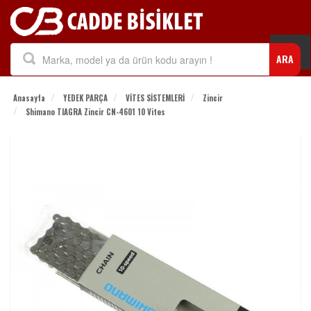
Togg
ARA
navi
Anasayfa
YEDEK PARÇA
VİTES SİSTEMLERİ
Zincir
Shimano TIAGRA Zincir CN-4601 10 Vites