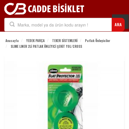
Togg
ARA
navi
Anasayfa
YEDEK PARÇA
TEKER SİSTEMLERİ
Patlak Önleyiciler
SLIME LINER 2Lİ PATLAK ÖNLEYICİ ŞERİT YOL/CROSS