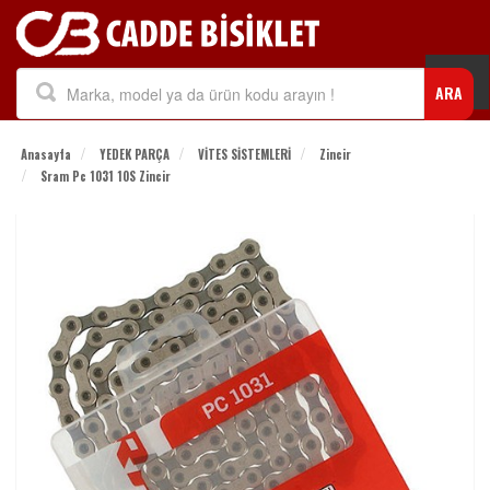
Togg
ARA
navi
Anasayfa
YEDEK PARÇA
VİTES SİSTEMLERİ
Zincir
Sram Pc 1031 10S Zincir