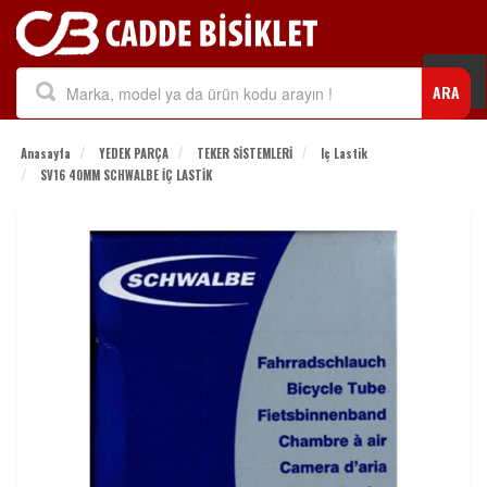
Togg
ARA
navi
Anasayfa
YEDEK PARÇA
TEKER SİSTEMLERİ
Iç Lastik
SV16 40MM SCHWALBE İÇ LASTİK