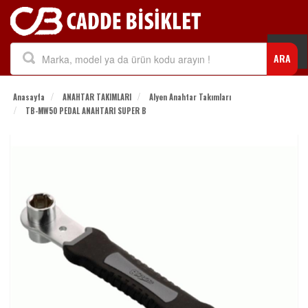
Togg
ARA
navi
Anasayfa
ANAHTAR TAKIMLARI
Alyen Anahtar Takımları
TB-MW50 PEDAL ANAHTARI SUPER B