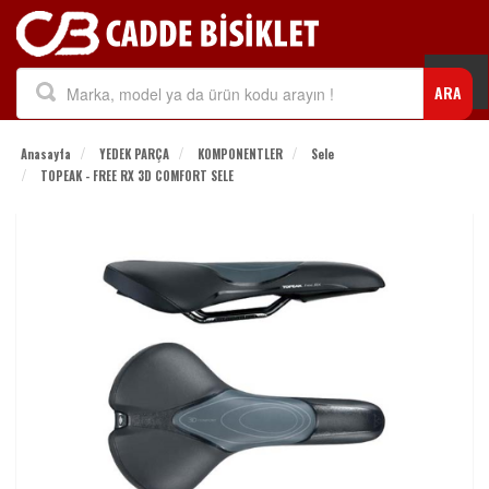
Togg
ARA
navi
Anasayfa
YEDEK PARÇA
KOMPONENTLER
Sele
TOPEAK - FREE RX 3D COMFORT SELE