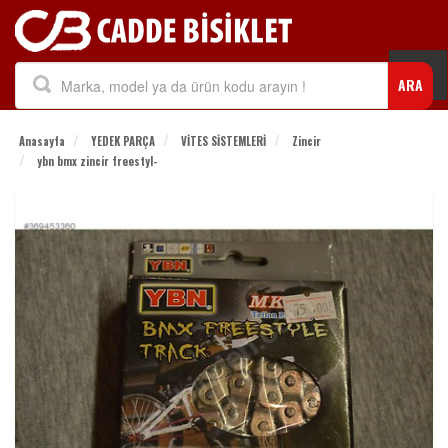
Togg
ARA
navi
Anasayfa
YEDEK PARÇA
VİTES SİSTEMLERİ
Zincir
ybn bmx zincir freestyl-